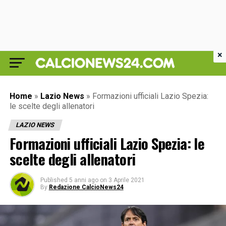
×
Home
»
Lazio News
»
Formazioni ufficiali Lazio Spezia:
le scelte degli allenatori
LAZIO NEWS
Formazioni ufficiali Lazio Spezia: le
scelte degli allenatori
Published
5 anni ago
on
3 Aprile 2021
By
Redazione CalcioNews24