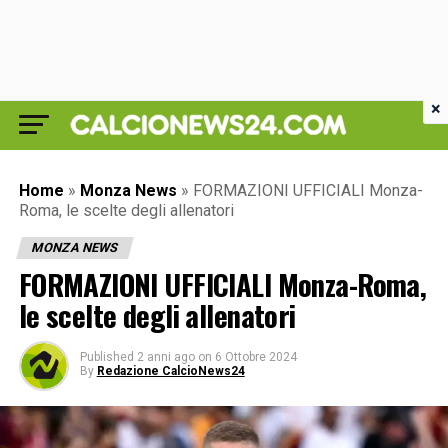
×
Home
»
Monza News
»
FORMAZIONI UFFICIALI Monza-
Roma, le scelte degli allenatori
MONZA NEWS
FORMAZIONI UFFICIALI Monza-Roma,
le scelte degli allenatori
Published
2 anni ago
on
6 Ottobre 2024
By
Redazione CalcioNews24