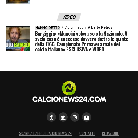
VIDEO
7 giorni ago
Alberto Petrosilli
HANNO DETTO
Bargiggia: «Mancini voleva solo la Nazionale. Vi
svelo cosa è successo davvero dietro le quinte
della FIGC. Campionato Primavera male del
calcio italiano» ESCLUSIVA e VIDEO
SCARICA L’APP DI CALCIO NEWS 24
CONTATTI
REDAZIONE