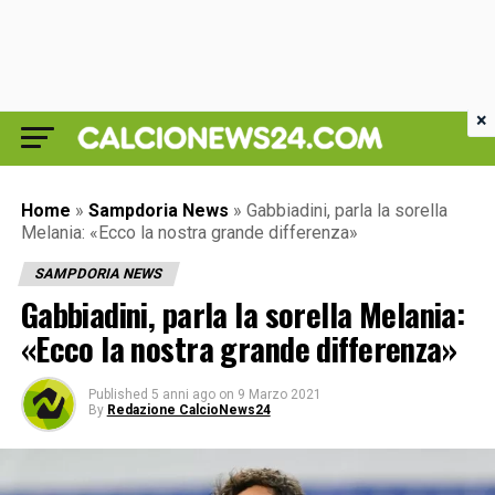
×
Home
»
Sampdoria News
»
Gabbiadini, parla la sorella
Melania: «Ecco la nostra grande differenza»
SAMPDORIA NEWS
Gabbiadini, parla la sorella Melania:
«Ecco la nostra grande differenza»
Published
5 anni ago
on
9 Marzo 2021
By
Redazione CalcioNews24