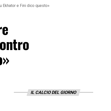
u Ekhator e Fini dico questo»
re
contro
o»
IL CALCIO DEL GIORNO