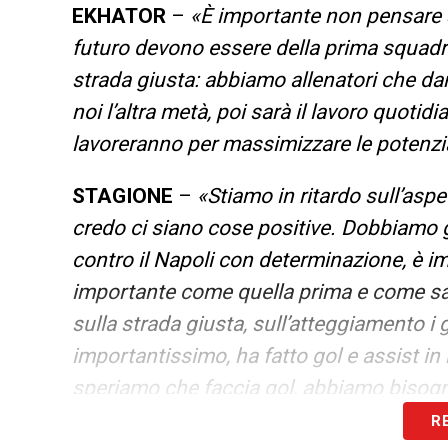
EKHATOR
–
«
È importante non pensare s
futuro devono essere della prima squadra
strada giusta: abbiamo allenatori che da
noi l’altra metà, poi sarà il lavoro quot
lavoreranno per massimizzare le potenzia
STAGIONE
–
«
Stiamo in ritardo sull’asp
credo ci siano cose positive. Dobbiamo 
contro il Napoli con determinazione, è imp
importante come quella prima e come sa
sulla strada giusta, sull’atteggiamento i 
importantissimo, ha fatto gol e assist in
speriamo che faccia gol, abbiamo bisogn
R
LEGGI ANCHE –
Malinovskyi da sogno c