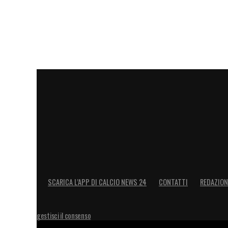
sue giocate: il punto di Tuttosport
LA PLAYLIST DELLE NOSTRE TOP NEW
SCARICA L’APP DI CALCIO NEWS 24
CONTATTI
REDAZION
gestisci il consenso