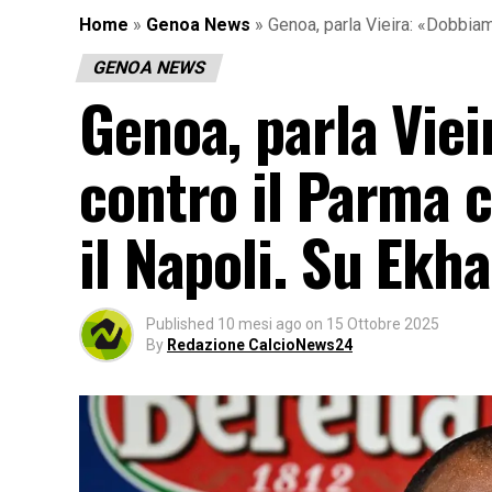
Home
»
Genoa News
»
Genoa, parla Vieira: «Dobbiam
GENOA NEWS
Genoa, parla Vie
contro il Parma 
il Napoli. Su Ekh
Published
10 mesi ago
on
15 Ottobre 2025
By
Redazione CalcioNews24