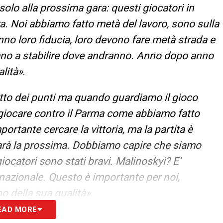
olo alla prossima gara: questi giocatori in
. Noi abbiamo fatto metà del lavoro, sono sulla
nno loro fiducia, loro devono fare metà strada e
idiano a stabilire dove andranno. Anno dopo anno
lità
»
.
etto dei punti ma quando guardiamo il gioco
giocare contro il Parma come abbiamo fatto
ortante cercare la vittoria, ma la partita è
rà la prossima. Dobbiamo capire che siamo
giocatori sono stati bravi
.
Malinoskyi? E’
 nazionale. Questo è importante per noi,
o della sua qualità
»
.
EAD MORE
on la Nazionale e il Genoa adesso spera nelle