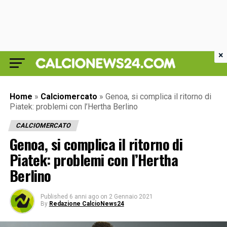
×
Home
»
Calciomercato
»
Genoa, si complica il ritorno di
Piatek: problemi con l’Hertha Berlino
CALCIOMERCATO
Genoa, si complica il ritorno di
Piatek: problemi con l’Hertha
Berlino
Published
6 anni ago
on
2 Gennaio 2021
By
Redazione CalcioNews24