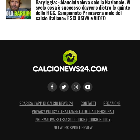
Bargiggia: «Mancini voleva solo la Nazionale. Vi
svelo cosa è successo davvero dietro le quinte
della FIGC. Campionato Primavera male del
calcio italiano» ESCLUSIVA e VIDEO
SCARICA L’APP DI CALCIO NEWS 24
CONTATTI
REDAZIONE
PRIVACY POLICY E TRATTAMENTO DEI DATI PERSONALI
INFORMATIVA ESTESA SUI COOKIE (COOKIE POLICY)
NETWORK SPORT REVIEW