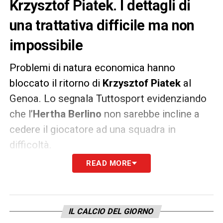
Krzysztof Piatek. I dettagli di
una trattativa difficile ma non
impossibile
Problemi di natura economica hanno
bloccato il ritorno di
Krzysztof Piatek
al
Genoa. Lo segnala Tuttosport evidenziando
che l’
Hertha Berlino
non sarebbe incline a
cedere il giocatore ad una squadra in
difficoltà.
READ MORE
Ad ogni modo la trattativa è ancora aperta ed
il
Genoa
è pronto a tornare alla carica per il
centravanti polacco nonostante il suo
IL CALCIO DEL GIORNO
ingaggio sia lontano dagli standard rossoblu.