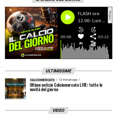
campo. Gli esami diagnostici a cui si
sottoporrà domani potranno stabilire con
esattezza il grado di lesione e fornire
maggiori informazioni sui possibili tempi di
recupero».
LA PLAYLIST DELLE NOSTRE TOP NEWS
ULTIMISSIME
12 minuti ago
CALCIOMERCATO
Ultime notizie Calciomercato LIVE: tutte le
novità del giorno
VIDEO