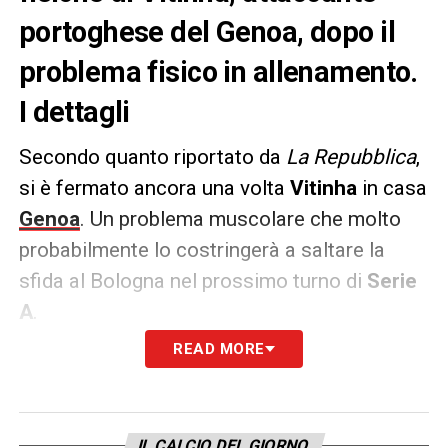
portoghese del Genoa, dopo il
problema fisico in allenamento.
I dettagli
Secondo quanto riportato da
La Repubblica
,
si è fermato ancora una volta
Vitinha
in casa
Genoa
. Un problema muscolare che molto
probabilmente lo costringerà a saltare la
sfida al Bologna nel prossimo turno di
Serie
A
.
READ MORE
INFORTUNIO VITINHA
–
«Durante
l’allenamento del mattino ha subito un
problema ai flessori e ha abbandonato il
IL CALCIO DEL GIORNO