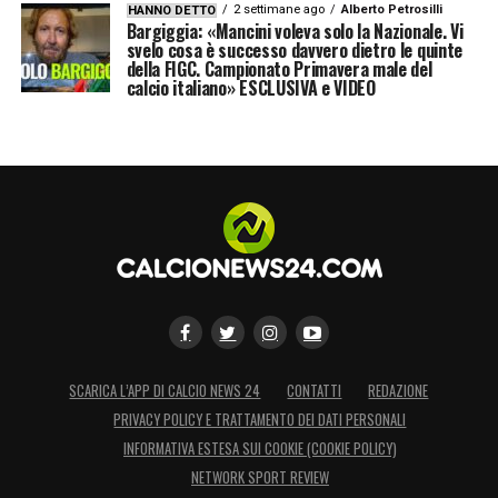
2 settimane ago
Alberto Petrosilli
HANNO DETTO
Bargiggia: «Mancini voleva solo la Nazionale. Vi
svelo cosa è successo davvero dietro le quinte
della FIGC. Campionato Primavera male del
calcio italiano» ESCLUSIVA e VIDEO
SCARICA L’APP DI CALCIO NEWS 24
CONTATTI
REDAZIONE
PRIVACY POLICY E TRATTAMENTO DEI DATI PERSONALI
INFORMATIVA ESTESA SUI COOKIE (COOKIE POLICY)
NETWORK SPORT REVIEW