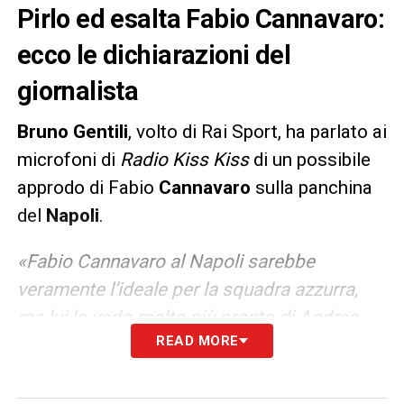
Pirlo ed esalta Fabio Cannavaro:
ecco le dichiarazioni del
giornalista
Bruno Gentili
, volto di Rai Sport, ha parlato ai
microfoni di
Radio Kiss Kiss
di un possibile
approdo di Fabio
Cannavaro
sulla panchina
del
Napoli
.
«Fabio Cannavaro al Napoli sarebbe
veramente l’ideale per la squadra azzurra,
ma lui lo vedo molto più pronto di Andrea
READ MORE
Pirlo. Ha un’esperienza suffragata in diverse
squadre cinesi, ha un grande rapporto con i
giocatori, ma proprio l’approccio con le