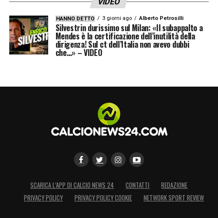
VIDEO
3 giorni ago
Alberto Petrosilli
HANNO DETTO
Silvestrin durissimo sul Milan: «Il subappalto a
Mendes è la certificazione dell’inutilità della
dirigenza! Sul ct dell’Italia non avevo dubbi
che…» – VIDEO
SCARICA L’APP DI CALCIO NEWS 24
CONTATTI
REDAZIONE
PRIVACY POLICY
PRIVACY POLICY COOKIE
NETWORK SPORT REVIEW