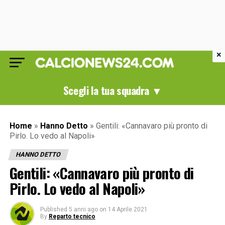
×
Scegli la tua squadra ▼
Home
»
Hanno Detto
»
Gentili: «Cannavaro più pronto di
Pirlo. Lo vedo al Napoli»
HANNO DETTO
Gentili: «Cannavaro più pronto di
Pirlo. Lo vedo al Napoli»
Published
5 anni ago
on
14 Aprile 2021
By
Reparto tecnico