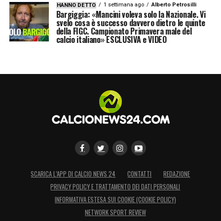
1 settimana ago
Alberto Petrosilli
HANNO DETTO
Bargiggia: «Mancini voleva solo la Nazionale. Vi
svelo cosa è successo davvero dietro le quinte
della FIGC. Campionato Primavera male del
calcio italiano» ESCLUSIVA e VIDEO
SCARICA L’APP DI CALCIO NEWS 24
CONTATTI
REDAZIONE
PRIVACY POLICY E TRATTAMENTO DEI DATI PERSONALI
INFORMATIVA ESTESA SUI COOKIE (COOKIE POLICY)
NETWORK SPORT REVIEW