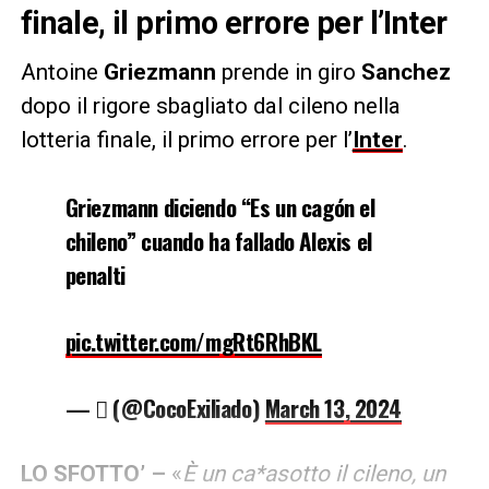
finale, il primo errore per l’Inter
Antoine
Griezmann
prende in giro
Sanchez
dopo il rigore sbagliato dal cileno nella
lotteria finale, il primo errore per l’
Inter
.
Griezmann diciendo “Es un cagón el
chileno” cuando ha fallado Alexis el
penalti
pic.twitter.com/mgRt6RhBKL
— ‏️ٓ‏️ (@CocoExiliado)
March 13, 2024
LO SFOTTO’ –
«
È un ca*asotto il cileno, un