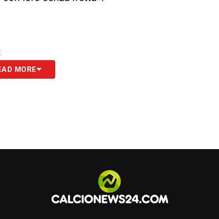
S
EAD MORE