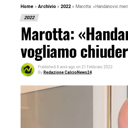
Home
»
Archivio
»
2022
»
Marotta: «Handanovic meri
2022
Marotta: «Handan
vogliamo chiuder
Published
4 anni ago
on
21 Febbraio 2022
By
Redazione CalcioNews24