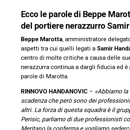
Ecco le parole di Beppe Marott
del portiere nerazzurro Sami
Beppe Marotta
, amministratore delegato
aspetti tra cui quelli legati a
Samir Hand
centro di molte critiche a causa delle su
nerazzurra continua a dargli fiducia ed è 
parole di Marotta.
RINNOVO HANDANOVIC
–
«Abbiamo la f
scadenza che però sono dei professionist
altri. La forza di questa squadra è il gr
Perisic, parliamo di due professionisti 
Meritano la conferma e vogliamo sederci 