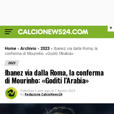
×
Home
»
Archivio
»
2023
»
Ibanez via dalla Roma, la
conferma di Mourinho: «Goditi l’Arabia»
2023
Ibanez via dalla Roma, la conferma
di Mourinho: «Goditi l’Arabia»
Published
3 anni ago
on
7 Agosto 2023
By
Redazione CalcioNews24