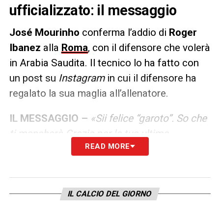
ufficializzato: il messaggio
José Mourinho
conferma l’addio di
Roger
Ibanez
alla
Roma
, con il difensore che volerà
in Arabia Saudita. Il tecnico lo ha fatto con
un post su
Instagram
in cui il difensore ha
regalato la sua maglia all’allenatore.
IL MESSAGGIO –
«Sii felice “garoto”. So che
ti mancherò.Grazie per la tua ultima
READ MORE
maglia.Ora puoi pagare una cena degna a
me e al mio staff. Goditi l’Arabia Saudita.
Scommetto che quando hai visto la foto hai
pensato che fosse un nuovo giocatore».
IL CALCIO DEL GIORNO