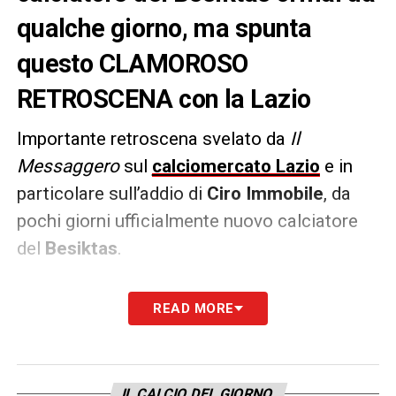
qualche giorno, ma spunta
questo CLAMOROSO
RETROSCENA con la Lazio
Importante retroscena svelato da
Il
Messaggero
sul
calciomercato Lazio
e in
particolare sull’addio di
Ciro Immobile
, da
pochi giorni ufficialmente nuovo calciatore
del
Besiktas
.
Pur di facilitare l’operazione, oltre a
READ MORE
rinunciare allo stipendio di giugno che
avrebbe dovuto percepire dalla Lazio, il
classe ’90 ha anche rinunciato all’opzione
IL CALCIO DEL GIORNO