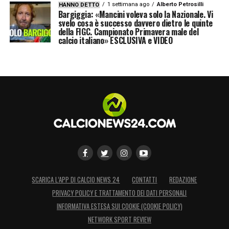
1 settimana ago
Alberto Petrosilli
HANNO DETTO
Bargiggia: «Mancini voleva solo la Nazionale. Vi
svelo cosa è successo davvero dietro le quinte
della FIGC. Campionato Primavera male del
calcio italiano» ESCLUSIVA e VIDEO
SCARICA L’APP DI CALCIO NEWS 24
CONTATTI
REDAZIONE
PRIVACY POLICY E TRATTAMENTO DEI DATI PERSONALI
INFORMATIVA ESTESA SUI COOKIE (COOKIE POLICY)
NETWORK SPORT REVIEW