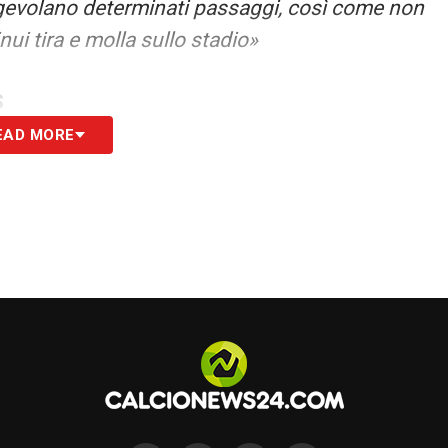
agevolano determinati passaggi, così come non
inui tira e molla sullo stadio»
S
EAD MORE