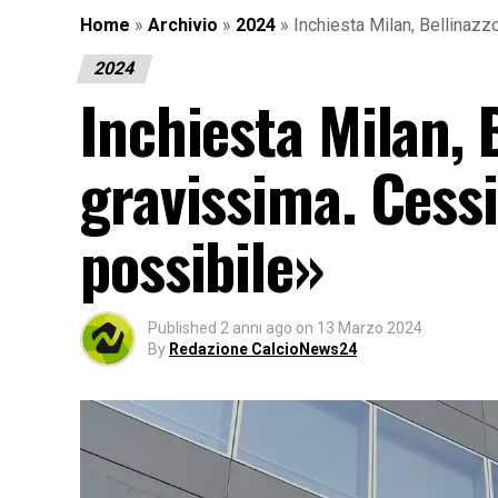
Home
»
Archivio
»
2024
»
Inchiesta Milan, Bellinazz
2024
Inchiesta Milan, 
gravissima. Cessi
possibile»
Published
2 anni ago
on
13 Marzo 2024
By
Redazione CalcioNews24