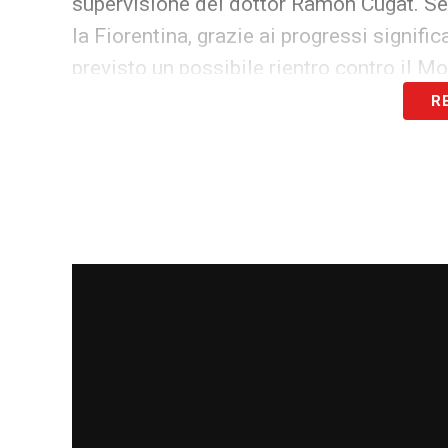
supervisione del dottor Ramon Cugat. Seb
la Fiorentina, grazie ai progressi signific
previsto un possibile rientro contro il M
R
Maxi Perrone, dopo aver mostrato miglior
rimediato contro il Verona, a causa di u
recente allenamento è costretto a postici
recupero mira alla completa guarigione e
Alessandro Gabrielloni è attualmente sot
polpaccio. Ulteriori dettagli sul suo rec
aggiornamenti, ma l’approccio resta otti
Ignace Van der Brempt sta seguendo un p
piano personalizzato che mira a garantire