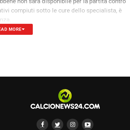
bene non sarà disponibile per la partita contro
ativi compiuti sotto le cure dello specialista, è
onza.
EAD MORE
amenti incoraggianti in seguito all’infortunio
n versamento alla coscia occorso durante un
pare la data del suo rientro in campo. Il piano di
 al ritorno in campo entro gennaio.
toposto ad accertamenti per un fastidio al
upero saranno disponibili nei prossimi
mista.
rogramma di riabilitazione specifico, con un
 il suo ritorno in campo in condizioni ottimali