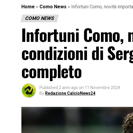
Home
»
Como News
»
Infortuni Como, novità importa
COMO NEWS
Infortuni Como, n
condizioni di Ser
completo
Published
2 anni ago
on
11 Novembre 2024
By
Redazione CalcioNews24