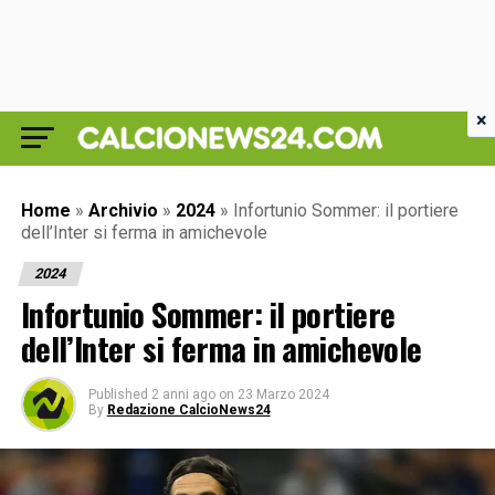
×
Home
»
Archivio
»
2024
»
Infortunio Sommer: il portiere
dell’Inter si ferma in amichevole
2024
Infortunio Sommer: il portiere
dell’Inter si ferma in amichevole
Published
2 anni ago
on
23 Marzo 2024
By
Redazione CalcioNews24