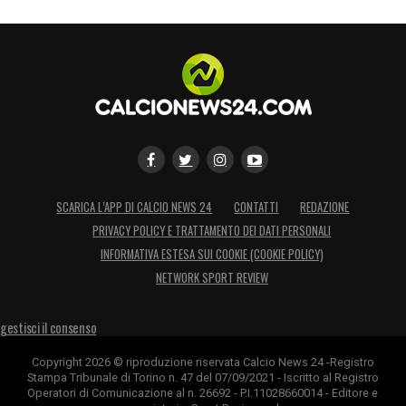
SCARICA L’APP DI CALCIO NEWS 24
CONTATTI
REDAZIONE
PRIVACY POLICY E TRATTAMENTO DEI DATI PERSONALI
INFORMATIVA ESTESA SUI COOKIE (COOKIE POLICY)
NETWORK SPORT REVIEW
gestisci il consenso
Copyright 2026 © riproduzione riservata Calcio News 24 -Registro
Stampa Tribunale di Torino n. 47 del 07/09/2021 - Iscritto al Registro
Operatori di Comunicazione al n. 26692 - P.I.11028660014 - Editore e