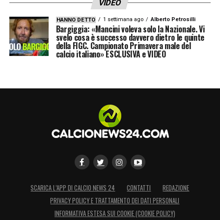
VIDEO
1 settimana ago
Alberto Petrosilli
HANNO DETTO
Bargiggia: «Mancini voleva solo la Nazionale. Vi
svelo cosa è successo davvero dietro le quinte
della FIGC. Campionato Primavera male del
calcio italiano» ESCLUSIVA e VIDEO
SCARICA L’APP DI CALCIO NEWS 24
CONTATTI
REDAZIONE
PRIVACY POLICY E TRATTAMENTO DEI DATI PERSONALI
INFORMATIVA ESTESA SUI COOKIE (COOKIE POLICY)