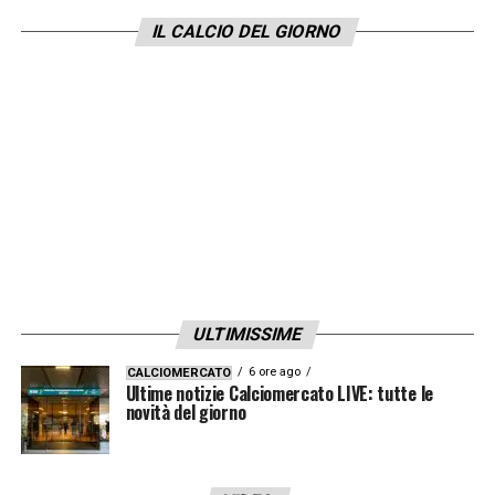
vincerà? Sono ancora convinto che l’Inter, e
IL CALCIO DEL GIORNO
la dimostrazione è stata con l’Atalanta, è più
forte di tutti ma non sempre vince chi è più
forte. Veniamo da tre campionati dove non
c’è mai stato un bis, chi ha vinto l’anno prima
non ha vinto l’anno dopo e magari succede
anche stavolta. Vedo l’Inter davanti, poi
Napoli di Conte e Juve lì. Dietro ma ci sono
».
LA PLAYLIST DELLE NOSTRE TOP NEWS
ULTIMISSIME
6 ore ago
CALCIOMERCATO
Ultime notizie Calciomercato LIVE: tutte le
novità del giorno