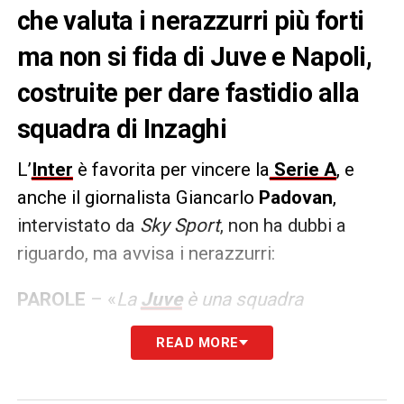
che valuta i nerazzurri più forti
ma non si fida di Juve e Napoli,
costruite per dare fastidio alla
squadra di Inzaghi
L’
Inter
è favorita per vincere la
Serie A
, e
anche il giornalista Giancarlo
Padovan
,
intervistato da
Sky Sport
, non ha dubbi a
riguardo, ma avvisa i nerazzurri:
PAROLE
– «
La
Juve
è una squadra
importante, un mercato di livello, potente
READ MORE
anche quello del Napoli per nomi, cifra
tecnica, soldi spesi. La Juve è competitiva,