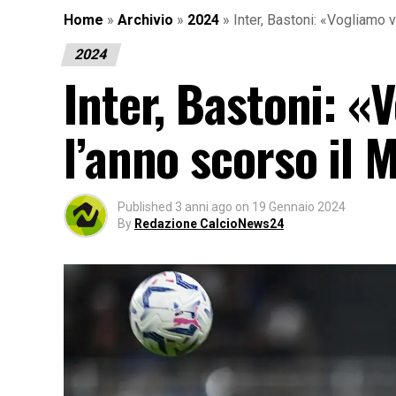
Home
»
Archivio
»
2024
»
Inter, Bastoni: «Vogliamo v
2024
Inter, Bastoni: «
l’anno scorso il 
Published
3 anni ago
on
19 Gennaio 2024
By
Redazione CalcioNews24