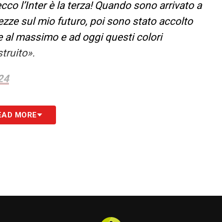
co l’Inter è la terza! Quando sono arrivato a
zze sul mio futuro, poi sono stato accolto
 al massimo e ad oggi questi colori
truito».
24
S
EAD MORE