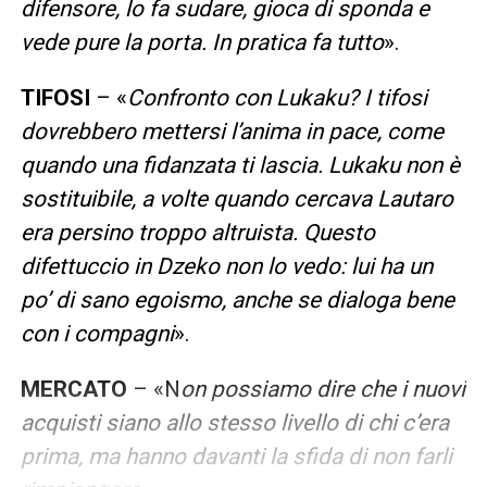
difensore, lo fa sudare, gioca di sponda e
vede pure la porta. In pratica fa tutto
».
TIFOSI
– «
Confronto con Lukaku? I tifosi
dovrebbero mettersi l’anima in pace, come
quando una fidanzata ti lascia. Lukaku non è
sostituibile, a volte quando cercava Lautaro
era persino troppo altruista. Questo
difettuccio in Dzeko non lo vedo: lui ha un
po’ di sano egoismo, anche se dialoga bene
con i compagni
».
MERCATO
– «N
on possiamo dire che i nuovi
acquisti siano allo stesso livello di chi c’era
prima, ma hanno davanti la sfida di non farli