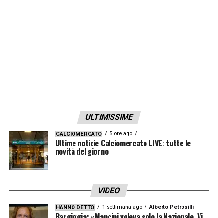
cessione, visti gli
11 milioni
di euro lordi che
l’ex Manchester United percepisce a Milano.
Per lui però niente permanenza in
Serie A
:
più probabile la destinazione estera per
Sanchez.
LA PLAYLIST DELLE NOSTRE TOP NEWS
ULTIMISSIME
5 ore ago
CALCIOMERCATO
Ultime notizie Calciomercato LIVE: tutte le
novità del giorno
VIDEO
1 settimana ago
Alberto Petrosilli
HANNO DETTO
Bargiggia: «Mancini voleva solo la Nazionale. Vi