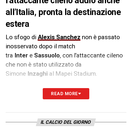
l’attaccante cileno addio anche
all’Italia, pronta la destinazione
estera
Lo sfogo di
Alexis Sanchez
non è passato
inosservato dopo il match
tra
Inter
e
Sassuolo
, con l’attaccante cileno
che non è stato utilizzato da
Simone
Inzaghi
al Mapei Stadium.
L’avventura del cileno sarebbe agli sgoccioli
READ MORE
e, secondo quanto riporta
Tuttosport
,
potrebbe cambiare maglia nel mercato di
gennaio. La dirigenza di Viale della
IL CALCIO DEL GIORNO
Liberazione non si opporrebbe ad una sua