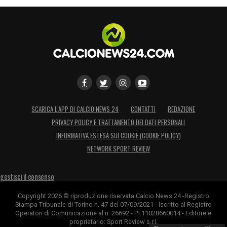
SCARICA L’APP DI CALCIO NEWS 24
CONTATTI
REDAZIONE
PRIVACY POLICY E TRATTAMENTO DEI DATI PERSONALI
INFORMATIVA ESTESA SUI COOKIE (COOKIE POLICY)
NETWORK SPORT REVIEW
gestisci il consenso
Copyright 2026 © riproduzione riservata Calcio News 24 -Registro
Stampa Tribunale di Torino n. 47 del 07/09/2021 - Iscritto al Registro
Operatori di Comunicazione al n. 26692 - P.I.11028660014 - Editore e
proprietario: Sport Review s.r.l.