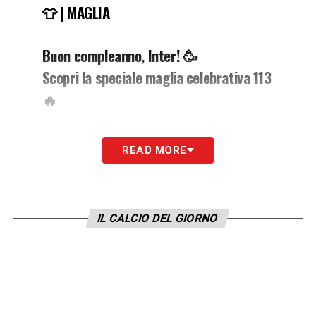
👕 | MAGLIA
Buon compleanno, Inter! 🥳
Scopri la speciale maglia celebrativa 113
🔥
👉
https://t.co/4XRzJcvsqD
#Inter113
READ MORE
pic.twitter.com/2pTaNDxI8m
— Inter (@Inter)
March 9, 2021
IL CALCIO DEL GIORNO
LA PLAYLIST DELLE NOSTRE TOP NEWS