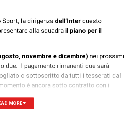
 Sport, la dirigenza
dell’Inter
questo
presentare alla squadra
il piano per il
, agosto, novembre e dicembre)
nei prossimi
nno due. Il pagamento rimanenti due sarà
liatoio sottoscritto da tutti i tesserati dal
momento è ancora sotto contratto con i
EAD MORE
S