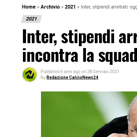
Home
»
Archivio
»
2021
»
Inter, stipendi arretrati: o
2021
Inter, stipendi ar
incontra la squa
Published
6 anni ago
on
28 Gennaio 2021
By
Redazione CalcioNews24