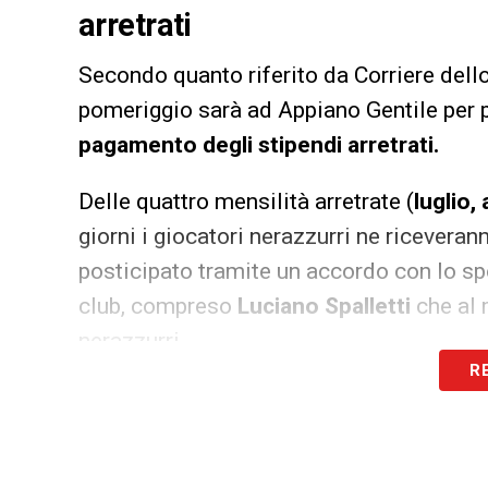
arretrati
Secondo quanto riferito da Corriere dello
pomeriggio sarà ad Appiano Gentile per 
pagamento degli stipendi arretrati.
Delle quattro mensilità arretrate (
luglio
giorni i giocatori nerazzurri ne ricevera
posticipato tramite un accordo con lo spog
club, compreso
Luciano Spalletti
che al 
nerazzurri.
R
LA PLAYLIST DELLE NOSTRE TOP NEW