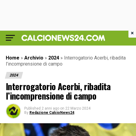
×
Home
»
Archivio
»
2024
»
Interrogatorio Acerbi, ribadita
l’incomprensione di campo
2024
Interrogatorio Acerbi, ribadita
l’incomprensione di campo
Published
2 anni ago
on
22 Marzo 2024
By
Redazione CalcioNews24