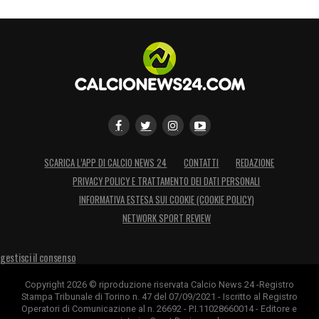
SCARICA L’APP DI CALCIO NEWS 24
CONTATTI
REDAZIONE
PRIVACY POLICY E TRATTAMENTO DEI DATI PERSONALI
INFORMATIVA ESTESA SUI COOKIE (COOKIE POLICY)
NETWORK SPORT REVIEW
gestisci il consenso
Copyright 2026 © riproduzione riservata Calcio News 24 -Registro
Stampa Tribunale di Torino n. 47 del 07/09/2021 - Iscritto al Registro
Operatori di Comunicazione al n. 26692 - P.I.11028660014 - Editore e