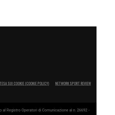
TESA SUI COOKIE (COOKIE POLICY)
NETWORK SPORT REVIEW
o al Registro Operatori di Comunicazione al n. 26692 -