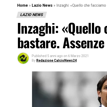
Home
»
Lazio News
»
Inzaghi: «Quello che facciamo
LAZIO NEWS
Inzaghi: «Quello
bastare. Assenze
Published
5 anni ago
on
6 Marzo 2021
By
Redazione CalcioNews24