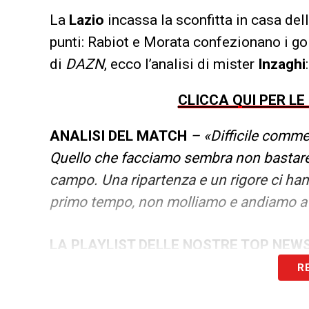
La
Lazio
incassa la sconfitta in casa dell
punti: Rabiot e Morata confezionano i gol
di
DAZN
, ecco l’analisi di mister
Inzaghi
:
CLICCA QUI PER LE
ANALISI DEL MATCH
– «Difficile comme
Quello che facciamo sembra non bastare
campo. Una ripartenza e un rigore ci h
primo tempo, non molliamo e andiamo av
LA PLAYLIST DELLE NOSTRE TOP NEW
R