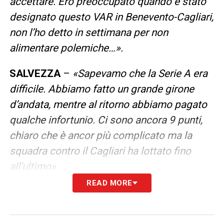
accettare. Ero preoccupato quando è stato
designato questo VAR in Benevento-Cagliari,
non l’ho detto in settimana per non
alimentare polemiche…».
SALVEZZA
–
«Sapevamo che la Serie A era
difficile. Abbiamo fatto un grande girone
d’andata, mentre al ritorno abbiamo pagato
qualche infortunio. Ci sono ancora 9 punti,
chiaro che è ancor più complicato ma la
squadra contro il Cagliari ha lottato fino
all’ultimo».
READ MORE
LA PLAYLIST DELLE NOSTRE TOP NEWS