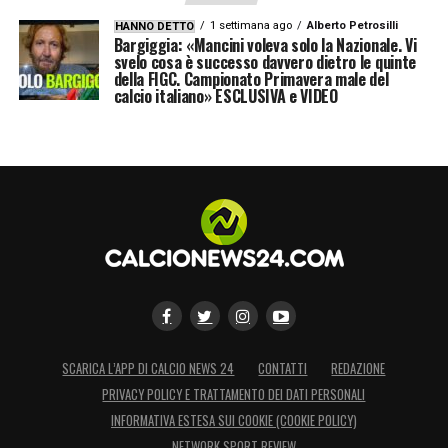
1 settimana ago
Alberto Petrosilli
HANNO DETTO
Bargiggia: «Mancini voleva solo la Nazionale. Vi
svelo cosa è successo davvero dietro le quinte
della FIGC. Campionato Primavera male del
calcio italiano» ESCLUSIVA e VIDEO
SCARICA L’APP DI CALCIO NEWS 24
CONTATTI
REDAZIONE
PRIVACY POLICY E TRATTAMENTO DEI DATI PERSONALI
INFORMATIVA ESTESA SUI COOKIE (COOKIE POLICY)
NETWORK SPORT REVIEW