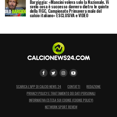
Bargiggia: «Mancini voleva solo la Nazionale. Vi
svelo cosa è successo davvero dietro le quinte
della FIGC. Campionato Primavera male del
calcio italiano» ESCLUSIVA e VIDEO
SCARICA L’APP DI CALCIO NEWS 24
CONTATTI
REDAZIONE
PRIVACY POLICY E TRATTAMENTO DEI DATI PERSONALI
INFORMATIVA ESTESA SUI COOKIE (COOKIE POLICY)
NETWORK SPORT REVIEW