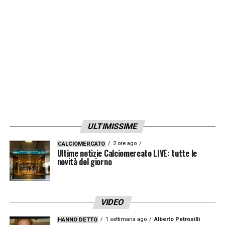
la possibilità di misurarsi in Serie A. Il suo
nuovo obiettivo sarà replicare il successo
ottenuto, cercando di riportare il Palermo
nella massima categoria.
LA PLAYLIST DELLE NOSTRE TOP NEWS
ULTIMISSIME
2 ore ago
CALCIOMERCATO
Ultime notizie Calciomercato LIVE: tutte le
novità del giorno
VIDEO
1 settimana ago
Alberto Petrosilli
HANNO DETTO