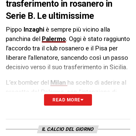
trasferimento in rosanero in
Serie B. Le ultimissime
Pippo
Inzaghi
è sempre più vicino alla
panchina del
Palermo
. Oggi è stato raggiunto
l’accordo tra il club rosanero e il Pisa per
liberare l’allenatore, sancendo così un passo
decisivo verso il suo trasferimento in Sicilia.
L’ex bomber del
Milan
ha scelto di aderire al
progetto del Palermo, con l’intenzione di
READ MORE
chiudere ufficialmente il suo rapporto con il
Pisa nella giornata di domani. Dopo aver
guidato i toscani alla promozione, Inzaghi ha
deciso di restare in Serie B, pur avendo avuto
IL CALCIO DEL GIORNO