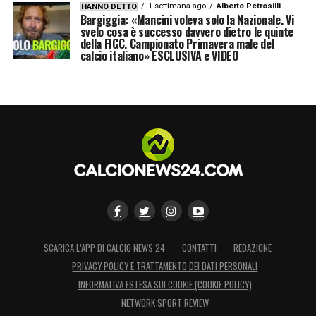
1 settimana ago
Alberto Petrosilli
HANNO DETTO
Bargiggia: «Mancini voleva solo la Nazionale. Vi
svelo cosa è successo davvero dietro le quinte
della FIGC. Campionato Primavera male del
calcio italiano» ESCLUSIVA e VIDEO
SCARICA L’APP DI CALCIO NEWS 24
CONTATTI
REDAZIONE
PRIVACY POLICY E TRATTAMENTO DEI DATI PERSONALI
INFORMATIVA ESTESA SUI COOKIE (COOKIE POLICY)
NETWORK SPORT REVIEW