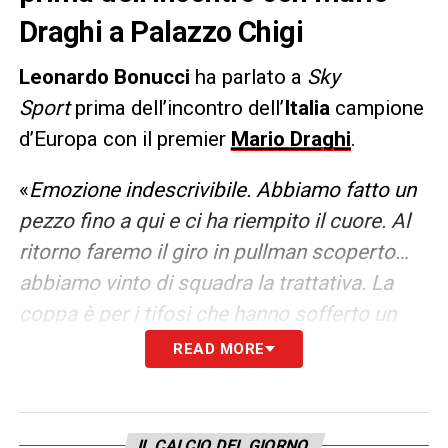
Draghi a Palazzo Chigi
Leonardo Bonucci
ha parlato a
Sky
Sport
prima dell’incontro dell’
Italia
campione
d’Europa con il premier
Mario Draghi
.
«
Emozione indescrivibil
e. Abbiamo fatto un
pezzo fino a qui e
ci ha riempito il cuore
. Al
ritorno faremo il giro in
pullman scoperto
…
abbiamo vinto di squadra la trattativa.
La
coppa è per i tifosi che hanno sofferto un
anno e mezzo
che ci hanno sostenuto da
READ MORE
casa e poi sono scesi in strada. Il percorso
in pullman? Non l’abbiamo scelto
»
.
IL CALCIO DEL GIORNO