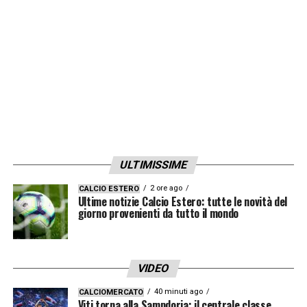
6. Italia
7. Spagna
8. Olanda
9. Portogallo
10. Danimarca
11. Germania
12. Croazia
13. Messico
ULTIMISSIME
14. Uruguay
2 ore ago
CALCIO ESTERO
15. Svizzera
Ultime notizie Calcio Estero: tutte le novità del
giorno provenienti da tutto il mondo
16. Stati Uniti
17. Colombia
18. Senegal
VIDEO
19. Galles
40 minuti ago
CALCIOMERCATO
20. Iran.
Viti torna alla Sampdoria: il centrale classe