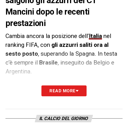
salgono gli azzurri del CT
Mancini dopo le recenti
prestazioni
Cambia ancora la posizione dell’
Italia
nel
ranking FIFA, con
gli azzurri saliti ora al
sesto posto
, superando la Spagna. In testa
c’è sempre il
Brasile
, inseguito da Belgio e
Argentina.
1. Brasile
READ MORE
2. Belgio
3. Argentina
4. Francia
IL CALCIO DEL GIORNO
5. Inghilterra