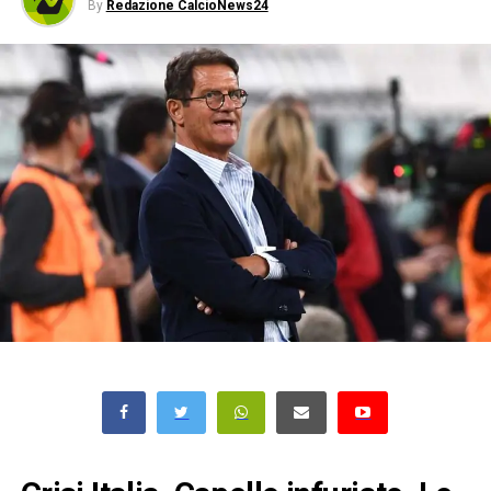
By
Redazione CalcioNews24