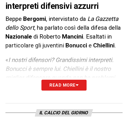
interpreti difensivi azzurri
Beppe
Bergomi
, intervistato da
La Gazzetta
dello Sport
, ha parlato così della difesa della
Nazionale
di Roberto
Mancini
. Esaltati in
particolare gli juventini
Bonucci
e
Chiellini
.
«
I nostri difensori? Grandissimi interpreti.
Bonucci è sempre lui. Chiellini è il nostro
miglior difensore quando non ha problemi
READ MORE
fisici. Bastoni è il prototipo del difensore del
futuro, una via di mezzo tra Bonucci e
Chiellini. Acerbi è cresciuto tanto, è una
sicurezza
».
IL CALCIO DEL GIORNO