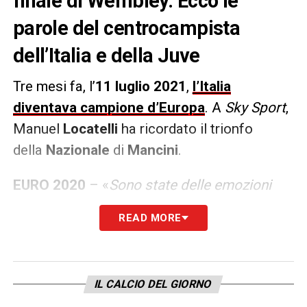
finale di Wembley. Ecco le
parole del centrocampista
dell’Italia e della Juve
Tre mesi fa, l’
11 luglio 2021
,
l’Italia
diventava campione d’Europa
. A
Sky Sport
,
Manuel
Locatelli
ha ricordato il trionfo
della
Nazionale
di
Mancini
.
EURO 2020
– «
Sono state delle emozioni
incredibili, pazzesche. Abbiamo fatto la
READ MORE
storia e rimarrà per sempre. Un momento
particolare che mi viene in mente è l’esordio,
perché riaprivano gli stadi. Dall’arrivo allo
IL CALCIO DEL GIORNO
stadio al tunnel, avevo un’ansia incredibile
».