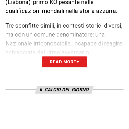
(Lisbona): primo KO pesante nelle
qualificazioni mondiali nella storia azzurra.
Tre sconfitte simili, in contesti storici diversi,
ma con un comune denominatore: una
Nazionale irriconoscibile, incapace di reagire,
schiacciata dal ritmo avversario.
READ MORE
Italia, è già tempo di rialzarsi
La sconfitta con la Norvegia pesa, ma il
IL CALCIO DEL GIORNO
cammino è ancora lungo. Serve una reazione
immediata già dal prossimo match contro la
Moldavia. Il rischio di ripetere i disastri del
2018 e del 2022 è reale, ma ancora evitabile.
La storia insegna: nelle qualificazioni non si