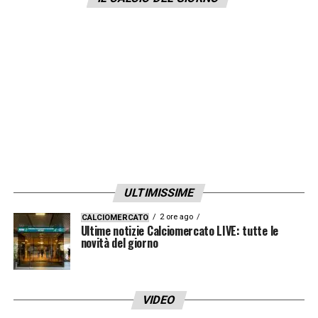
la vittoria è ciò che conta. Le critiche? Siamo
abituati, ma bisogna pensare a giocare così
per fare questi regali ai tifosi
».
LA PLAYLIST DELLE NOSTRE TOP NEWS
ULTIMISSIME
2 ore ago
CALCIOMERCATO
Ultime notizie Calciomercato LIVE: tutte le
novità del giorno
VIDEO