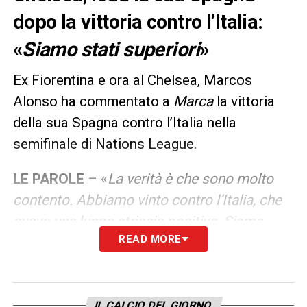
dopo la vittoria contro l’Italia:
«
Siamo stati superiori
»
Ex Fiorentina e ora al Chelsea, Marcos
Alonso ha commentato a
Marca
la vittoria
della sua Spagna contro l’Italia nella
semifinale di Nations League.
LE PAROLE
– «
La verità è che sono molto
contento. Abbiamo vinto contro l’Italia, che
aveva una lunga striscia positiva. Siamo
READ MORE
stati superiori, abbiamo controllato la
partita, soprattutto nel primo tempo siamo
stati molto superiori. Poi abbiamo giocato a
ritmi più bassi e abbiamo sofferto un po’ ma
IL CALCIO DEL GIORNO