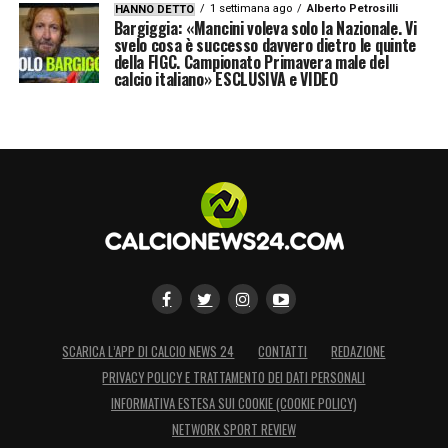
1 settimana ago
Alberto Petrosilli
HANNO DETTO
Bargiggia: «Mancini voleva solo la Nazionale. Vi
svelo cosa è successo davvero dietro le quinte
della FIGC. Campionato Primavera male del
calcio italiano» ESCLUSIVA e VIDEO
SCARICA L’APP DI CALCIO NEWS 24
CONTATTI
REDAZIONE
PRIVACY POLICY E TRATTAMENTO DEI DATI PERSONALI
INFORMATIVA ESTESA SUI COOKIE (COOKIE POLICY)
NETWORK SPORT REVIEW