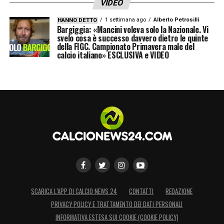
VIDEO
1 settimana ago
Alberto Petrosilli
HANNO DETTO
LA PLAYLIST DELLE NOSTRE TOP NEWS
Bargiggia: «Mancini voleva solo la Nazionale. Vi
svelo cosa è successo davvero dietro le quinte
della FIGC. Campionato Primavera male del
calcio italiano» ESCLUSIVA e VIDEO
SCARICA L’APP DI CALCIO NEWS 24
CONTATTI
REDAZIONE
PRIVACY POLICY E TRATTAMENTO DEI DATI PERSONALI
INFORMATIVA ESTESA SUI COOKIE (COOKIE POLICY)