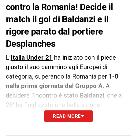
contro la Romania! Decide il
match il gol di Baldanzi e il
rigore parato dal portiere
Desplanches
L’
Italia Under 21
ha iniziato con il piede
giusto il suo cammino agli Europei di
categoria, superando la Romania per
1-0
nella prima giornata del Gruppo A.
A
decidere l’incontro è stato
Baldanzi
, che al
26’ ha finalizzato una bella azione
orchestrata da
Ruggeri
con un sinistro
READ MORE
potente e leggermente deviato. Gli Azzurrini
hanno mostrato solidità e personalità,