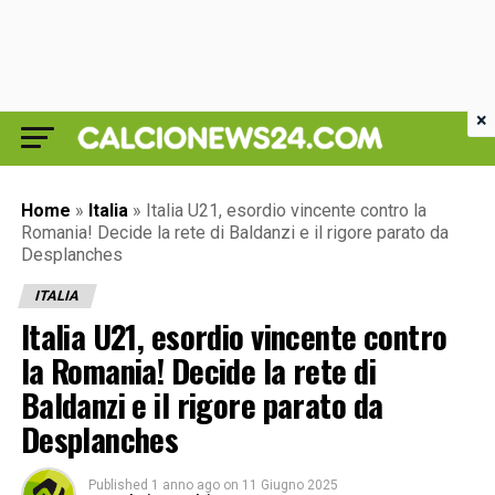
×
Home
»
Italia
»
Italia U21, esordio vincente contro la
Romania! Decide la rete di Baldanzi e il rigore parato da
Desplanches
ITALIA
Italia U21, esordio vincente contro
la Romania! Decide la rete di
Baldanzi e il rigore parato da
Desplanches
Published
1 anno ago
on
11 Giugno 2025