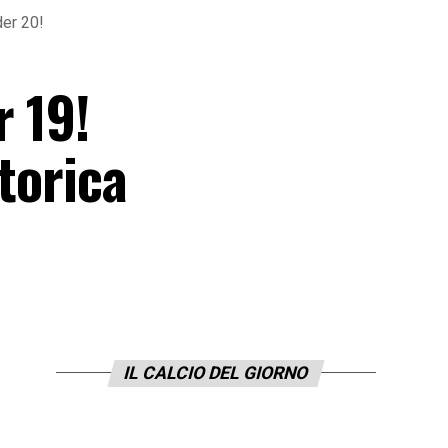
der 20!
r 19!
torica
IL CALCIO DEL GIORNO