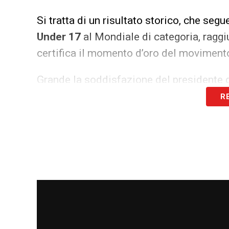
Si tratta di un risultato storico, che segu
Under 17
al Mondiale di categoria, ragg
certifica il momento d’oro del movimento
Grande la soddisfazione del presidente 
R
«
i
Straordinarie Azzurrine, partita dopo p
qualificazione al Mondiale è un traguardo
complessivo del calcio italiano praticato
esponenziale del movimento femminile c
miglioramento del ranking internazional
Ora le Azzurrine possono guardare con f
19
: sabato, alle ore 16 a
Rzeszów
, l’Ital