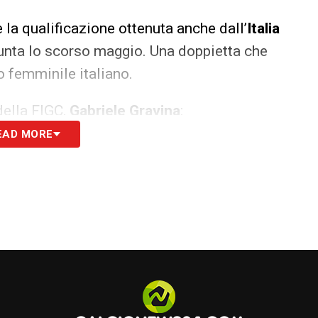
e la qualificazione ottenuta anche dall’
Italia
iunta lo scorso maggio. Una doppietta che
 femminile italiano.
della FIGC,
Gabriele Gravina
:
EAD MORE
artita stanno riscrivendo la storia
; la
 eccezionale, che nobilita lo sviluppo
 dalle ragazze. Siamo orgogliosi della crescita
he si rispecchia anche nel continuo
e
»
iducia anche alla
semifinale dell’Europeo Under
ia affronterà la Francia, già qualificata. Alle