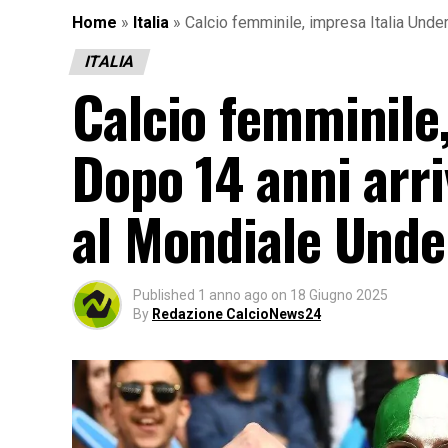
Home
»
Italia
»
Calcio femminile, impresa Italia Under
ITALIA
Calcio femminile,
Dopo 14 anni arri
al Mondiale Unde
Published
1 anno ago
on
18 Giugno 2025
By
Redazione CalcioNews24