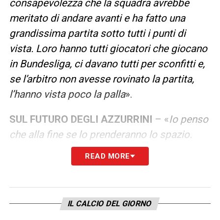
consapevolezza che la squadra avrebbe
meritato di andare avanti e ha fatto una
grandissima partita sotto tutti i punti di
vista. Loro hanno tutti giocatori che giocano
in Bundesliga, ci davano tutti per sconfitti e,
se l’arbitro non avesse rovinato la partita,
l’hanno vista poco la palla
».
SUL FUTURO DEGLI AZZURRINI
– «
Io penso
che alla fine se lo prenderanno lo spazio.
Alcuni giocano, altri troveranno spazio con
READ MORE
più continuità
».
IL LASCITO PER LA NAZIONALE A
– «
Dei
IL CALCIO DEL GIORNO
giocatori che in questi due anni sono