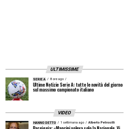
cresciuti tantissimo. Sarò contento se vedrò
i ragazzi un domani andare su in Nazionale
A
».
LA PLAYLIST DELLE NOSTRE TOP NEWS
ULTIMISSIME
8 ore ago
SERIE A
Ultime Notizie Serie A: tutte le novità del giorno
sul massimo campionato italiano
VIDEO
1 settimana ago
Alberto Petrosilli
HANNO DETTO
Bargiggia: «Mancini voleva solo la Nazionale. Vi