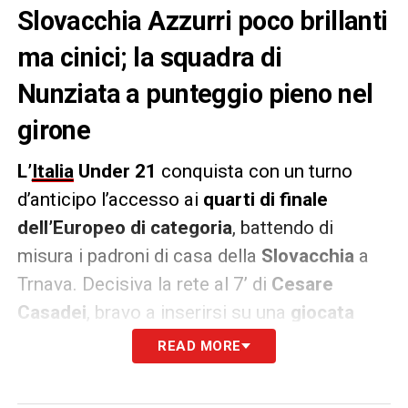
Slovacchia Azzurri poco brillanti
ma cinici; la squadra di
Nunziata a punteggio pieno nel
girone
L’
Italia
Under 21
conquista con un turno
d’anticipo l’accesso ai
quarti di finale
dell’Europeo di categoria
, battendo di
misura i padroni di casa della
Slovacchia
a
Trnava. Decisiva la rete al 7’ di
Cesare
Casadei
, bravo a inserirsi su una
giocata
inizialmente orchestrata da Gnonto
e a
READ MORE
superare il portiere Belko con un elegante
tocco sotto
. La squadra di Nunziata, dopo