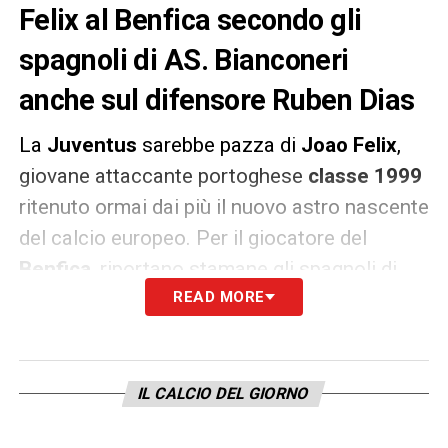
Felix al Benfica secondo gli
spagnoli di AS. Bianconeri
anche sul difensore Ruben Dias
La
Juventus
sarebbe pazza di
Joao Felix
,
giovane attaccante portoghese
classe 1999
ritenuto ormai dai più il nuovo astro nascente
del calcio europeo. Per il giocatore del
Benfica
, riportano stamane gli spagnoli di
AS
, i bianconeri sarebbero letteralmente
READ MORE
disposti a follie mettendo sul piatto
interamente i
120 milioni di euro
della sua
clausola rescissoria. Un’ipotesi di
IL CALCIO DEL GIORNO
fantamercato secondo i più, ma non secondo