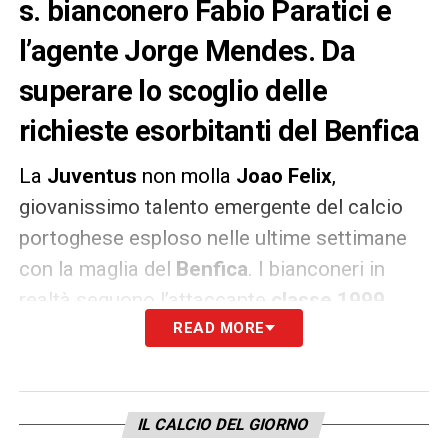
s. bianconero Fabio Paratici e
l’agente Jorge Mendes. Da
superare lo scoglio delle
richieste esorbitanti del Benfica
La
Juventus
non molla
Joao Felix
,
giovanissimo talento emergente del calcio
portoghese esploso nelle ultime settimane
con la maglia del
Benfica
. I bianconeri in
realtà seguono l’attaccante
classe 1999
ormai già da un po’ di mesi ed oggi,
READ MORE
approfittando dell’arrivo a Torino di
Jorge
Mendes
per assistere a Juventus-Ajax,
Fabio Paratici
potrebbe provare a stringere
IL CALCIO DEL GIORNO