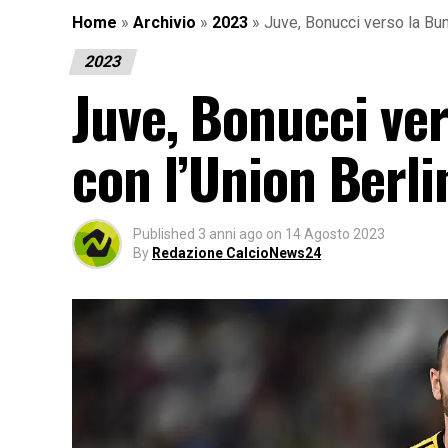
Home
»
Archivio
»
2023
»
Juve, Bonucci verso la Bund
2023
Juve, Bonucci ver
con l’Union Berli
Published
3 anni ago
on
14 Agosto 2023
By
Redazione CalcioNews24