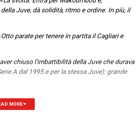
«
La svolta. Entra per Makoumbou e,
lla Juve, dà solidità, ritmo e ordine. In più, il
«
Otto parate per tenere in partita il Cagliari e
 aver chiuso l’imbattibilità della Juve che durava
rie A dal 1995 e per la stessa Juve): grande
EAD MORE
iz 4.5
– «
E due: dopo il rigore di Lipsia, questo,
ò darsi, ma ora si dia una mossa. In manovra,