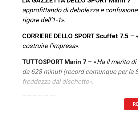
LA GAZZETTA DELLO SPORT Marin 7
– 
approfittando di debolezza e confusione de
rigore dell’1-1
».
CORRIERE DELLO SPORT Scuffet 7.5
– 
costruire l’impresa
».
TUTTOSPORT Marin 7
– «
Ha il merito di
da 628 minuti (record comunque per la Se
freddezza dal dischetto
».
PEGGIORI
R
LA GAZZETTA DELLO SPORT Douglas Lu
peggiore, con il Cagliari. Sfortunato? Pu
però, aveva convinto
».