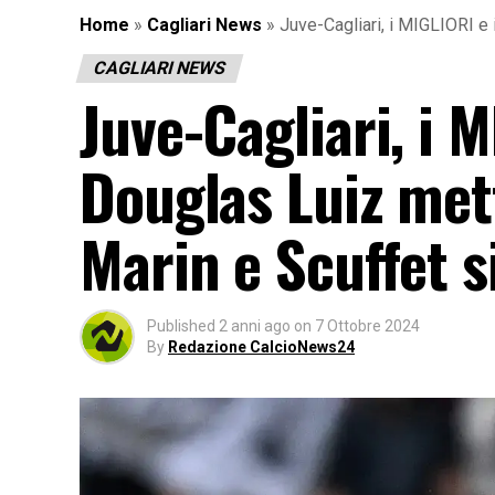
Home
»
Cagliari News
»
Juve-Cagliari, i MIGLIORI 
CAGLIARI NEWS
Juve-Cagliari, i 
Douglas Luiz me
Marin e Scuffet 
Published
2 anni ago
on
7 Ottobre 2024
By
Redazione CalcioNews24