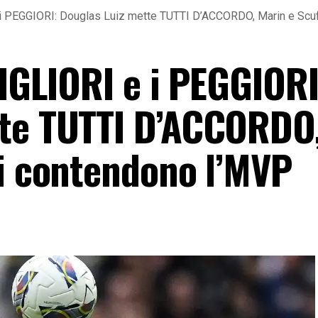
e i PEGGIORI: Douglas Luiz mette TUTTI D’ACCORDO, Marin e Scu
MIGLIORI e i PEGGIORI
tte TUTTI D’ACCORDO
si contendono l’MVP