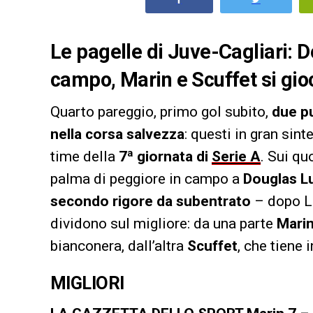
Le pagelle di Juve-Cagliari: Do
campo, Marin e Scuffet si gio
Quarto pareggio, primo gol subito,
due pu
nella corsa salvezza
: questi in gran sint
time della
7ª giornata di
Serie A
. Sui qu
palma di peggiore in campo a
Douglas L
secondo rigore da subentrato
– dopo Li
dividono sul migliore: da una parte
Mari
bianconera, dall’altra
Scuffet
, che tiene i
MIGLIORI