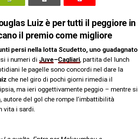
uglas Luiz è per tutti il peggiore in
cano il premio come migliore
nti persi nella lotta Scudetto, uno guadagnato
esi i numeri di
Juve
–
Cagliari
, partita del lunch
otidiani le pagelle sono concordi nel dare la
uiz
che nel giro di pochi giorni rimedia il
psia, ma ieri oggettivamente peggio – mentre si
n
, autore del gol che rompe l’imbattibilità
n vita i sardi.