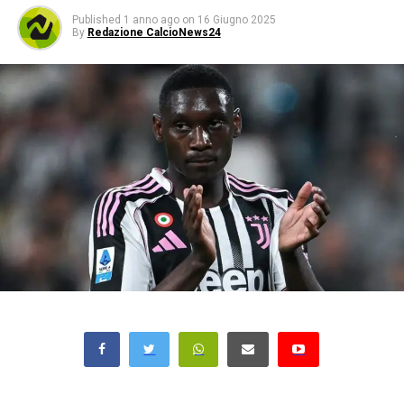
Published
1 anno ago
on
16 Giugno 2025
By
Redazione CalcioNews24