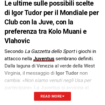
Le ultime sulle possibili scelte
di Igor Tudor per il Mondiale per
Club con la Juve, con la
preferenza tra Kolo Muani e
Vlahovic
Secondo
La Gazzetta dello Sport
i giochi in
attacco nella
Juventus
sembrano definiti.
Dalla laguna di Venezia al verde della West
Virginia, il messaggio di
Igor Tudor
non
cambia:
«Non siamo venuti negli Usa per
partecipare»
. La Juventus si avvicina al
debutto nel
Mondiale per Club
e il tecnico
READ MORE
croato ha le idee chiarissime su come