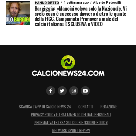
1 settimana ago
Alberto Petrosilli
HANNO DETTO
Bargiggia: «Mancini voleva solo la Nazionale. Vi
svelo cosa è successo davvero dietro le quinte
della FIGC. Campionato Primavera male del
calcio italiano» ESCLUSIVA e VIDEO
SCARICA L’APP DI CALCIO NEWS 24
CONTATTI
REDAZIONE
PRIVACY POLICY E TRATTAMENTO DEI DATI PERSONALI
INFORMATIVA ESTESA SUI COOKIE (COOKIE POLICY)
NETWORK SPORT REVIEW