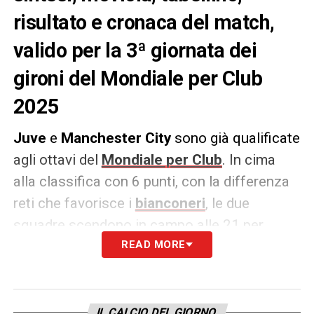
risultato e cronaca del match,
valido per la 3ª giornata dei
gironi del Mondiale per Club
2025
Juve
e
Manchester City
sono già qualificate
agli ottavi del
Mondiale per Club
. In cima
alla classifica con 6 punti, con la differenza
reti che favorisce i
bianconeri
, le due
squadre scendono in campo alle 21 per
giocarsi il primo posto nel raggruppamento.
READ MORE
Per gli italiani, a disposizione due risultati su
tre per il primato.
IL CALCIO DEL GIORNO