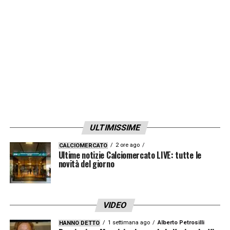
la Juve ha perso
. Servono
leader, fame,
identità
. Solo così la Juventus potrà davvero
tornare al livello delle big europee.
LA PLAYLIST DELLE NOSTRE TOP NEWS
ULTIMISSIME
2 ore ago
CALCIOMERCATO
Ultime notizie Calciomercato LIVE: tutte le
novità del giorno
VIDEO
1 settimana ago
Alberto Petrosilli
HANNO DETTO