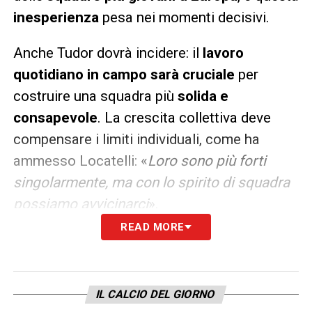
inesperienza
pesa nei momenti decisivi.
Anche Tudor dovrà incidere: il
lavoro
quotidiano in campo sarà cruciale
per
costruire una squadra più
solida e
consapevole
. La crescita collettiva deve
compensare i limiti individuali, come ha
ammesso Locatelli: «
Loro sono più forti
singolarmente, ma con lo spirito di squadra
possiamo avvicinarci
».
READ MORE
Infine, la chiave sarà la mentalità. Comolli è
stato chiaro: «
Dobbiamo imparare di nuovo
a vincere
». Non si tratta solo di mercato, ma
IL CALCIO DEL GIORNO
di
ricostruire una cultura della vittoria che