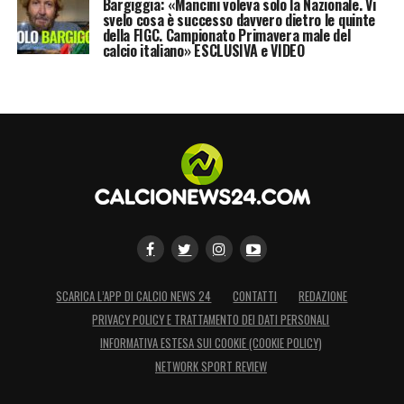
Bargiggia: «Mancini voleva solo la Nazionale. Vi
svelo cosa è successo davvero dietro le quinte
della FIGC. Campionato Primavera male del
calcio italiano» ESCLUSIVA e VIDEO
SCARICA L’APP DI CALCIO NEWS 24
CONTATTI
REDAZIONE
PRIVACY POLICY E TRATTAMENTO DEI DATI PERSONALI
INFORMATIVA ESTESA SUI COOKIE (COOKIE POLICY)
NETWORK SPORT REVIEW