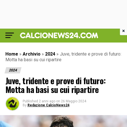
×
Home
»
Archivio
»
2024
»
Juve, tridente e prove di futuro:
Motta ha basi su cui ripartire
2024
Juve, tridente e prove di futuro:
Motta ha basi su cui ripartire
Published
2 anni ago
on
26 Maggio 2024
By
Redazione CalcioNews24