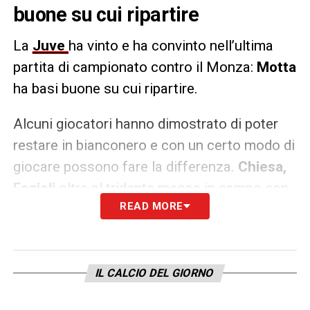
buone su cui ripartire
La
Juve
ha vinto e ha convinto nell’ultima
partita di campionato contro il Monza:
Motta
ha basi buone su cui ripartire.
Alcuni giocatori hanno dimostrato di poter
restare in bianconero e con un certo modo di
giocare possono fare la differenza.
Chiesa,
Fagioli
oltre al tridente messo in campo con
READ MORE
Yildiz
e
Vlahovic
a completare. Lo scrive
Tuttosport.
LA PLAYLIST DELLE NOSTRE TOP NEWS
IL CALCIO DEL GIORNO