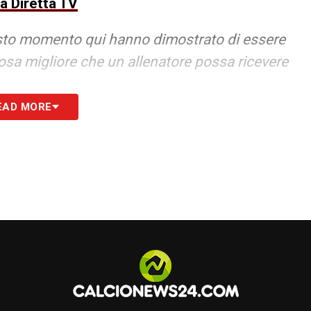
la Diretta TV
uesto momento qui hanno dimostrato di essere
osa migliore che un allenatore possa ricevere
EAD MORE
llo che è stato. Noi andiamo a giocarci il futuro
che è successo l’altro giorno
»
LETTI SU JUVENTUSNEWS24
bonarsi a NOW: in questo momento
ezzo di 19,99€ al mese
. In alternativa, si può
se.