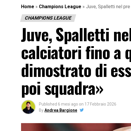
Home
»
Champions League
»
Juve, Spalletti nel pr
CHAMPIONS LEAGUE
Juve, Spalletti ne
calciatori fino 
dimostrato di es
poi squadra»
Published
6 mesi ago
on
17 Febbraio 2026
By
Andrea Bargione