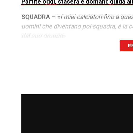
Partite oggi, stasera e domani: guida al
SQUADRA
– «
I miei calciatori fino a q
uomini che diventano poi squadra, è la c
dal suo gruppo
»
R
INTER JUVE
– «
Ci siamo già lasciati que
con le partite di stasera, non con quello 
LEGGI LE PAROLE INTEGRALI DI SPAL
Per vedere la
Champions in TV
basta ab
l’abbonamento annuale è
in sconto al pr
optare per quello mensile a 29,99€ al me