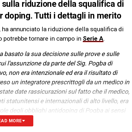
 sulla riduzione della squalifica di
doping. Tutti i dettagli in merito
, ha annunciato la riduzione della squalifica di
o potrebbe tornare in campo in
Serie A
.
ha basato la sua decisione sulle prove e sulle
i l’assunzione da parte del Sig. Pogba di
o, non era intenzionale ed era il risultato di
so un integratore prescrittogli da un medico in
tate date rassicurazioni sul fatto che il medico,
 statunitensi e internazionali di alto livello, era
le degli obblighi antidoping di Pogba ai sensi
r Pogba ha chiesto una sanzione di soli 12 mesi
EAD MORE
lche colpa da parte sua (non ha chiesto una