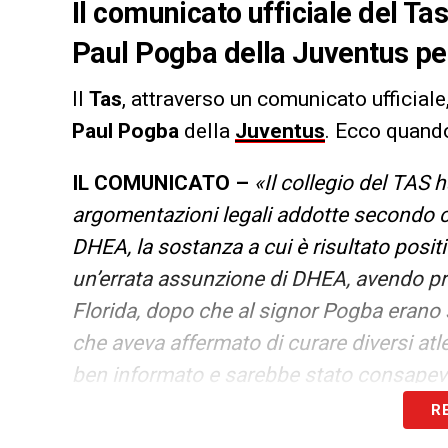
Il comunicato ufficiale del Tas
Paul Pogba della Juventus per 
Il
Tas
, attraverso un comunicato ufficiale
Paul Pogba
della
Juventus
. Ecco quand
IL COMUNICATO –
«Il collegio del TAS 
argomentazioni legali addotte secondo cu
DHEA, la sostanza a cui è risultato positiv
un’errata assunzione di DHEA, avendo pre
Florida, dopo che al signor Pogba erano s
che aveva affermato di curare diversi atleti
ben informato e sarebbe stato consapevo
del Codice mondiale antidoping. Il signo
R
in riconoscimento della presenza di qua