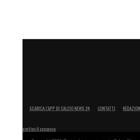
determinazione di assenza di colpa o neg
ha sostenuto che l’imprudenza del Giocato
anni. Il caso di Pogba è stato sostenuto d
da Pogba non hanno trovato opposizione. L
signor Pogba non era esente da colpe e c
avrebbe dovuto prestare maggiore attenz
LA PLAYLIST DELLE NOSTRE TOP NEW
SCARICA L’APP DI CALCIO NEWS 24
CONTATTI
REDAZION
gestisci il consenso