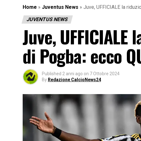
Home
»
Juventus News
»
Juve, UFFICIALE la riduzi
JUVENTUS NEWS
Juve, UFFICIALE l
di Pogba: ecco Q
Published
2 anni ago
on
7 Ottobre 2024
By
Redazione CalcioNews24