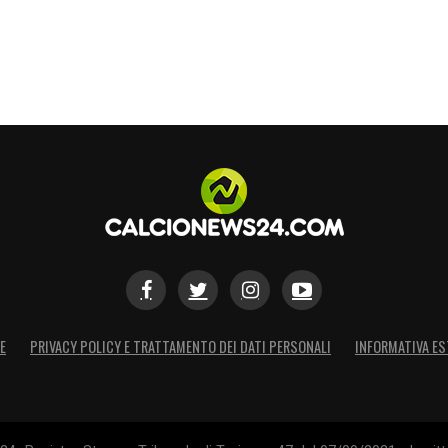
ligenza da parte del collegio CAS). ”NADO Italia
re era grave e giustificava una squalifica di 4
a diversi esperti. Gran parte delle prove fornite
a giuria del CAS ha stabilito, tuttavia, che il
he, in quanto calciatore professionista,
ione date le circostanze
».
S
E
PRIVACY POLICY E TRATTAMENTO DEI DATI PERSONALI
INFORMATIVA ES