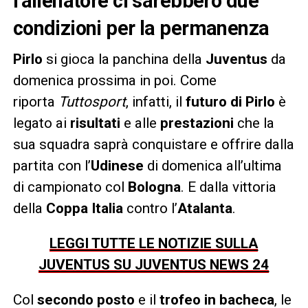
l’allenatore ci sarebbero due
condizioni per la permanenza
Pirlo
si gioca la panchina della
Juventus
da
domenica prossima in poi. Come
riporta
Tuttosport
, infatti, il
futuro di Pirlo
è
legato ai
risultati
e alle
prestazioni
che la
sua squadra saprà conquistare e offrire dalla
partita con l’
Udinese
di domenica all’ultima
di campionato col
Bologna
. E dalla vittoria
della
Coppa Italia
contro l’
Atalanta
.
LEGGI TUTTE LE NOTIZIE SULLA
JUVENTUS SU JUVENTUS NEWS 24
Col
secondo posto
e il
trofeo in bacheca
, le