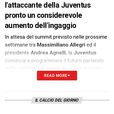
l’attaccante della Juventus
pronto un considerevole
aumento dell’ingaggio
In attesa del summit previsto nelle prossime
settimane tra
Massimiliano Allegri
ed il
presidente
Andrea Agnelli
, la
Juventus
comincia a programmare il futuro partendo
dalle conferme: la prima, in ordine di tempo,
dovrebbe essere quella del giovane
READ MORE
Moise
Kean
. Per l’attaccante
classe 2000
, esploso
letteralmente nel finale di questa stagione,
sarebbe ormai da tempo pronto un rinnovo
IL CALCIO DEL GIORNO
del contratto in scadenza al termine della