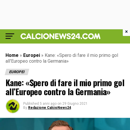
×
Home
»
Europei
»
Kane: «Spero di fare il mio primo gol
all’Europeo contro la Germania»
EUROPEI
Kane: «Spero di fare il mio primo gol
all’Europeo contro la Germania»
Published
5 anni ago
on
29 Giugno 2021
By
Redazione CalcioNews24