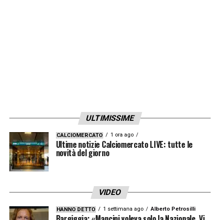
sarebbe straordinario, aiuterebbe la squadra
che è la cosa più importante. Spero di fare il
mio primo gol proprio oggi».
LA PLAYLIST DELLE NOSTRE TOP NEWS
ULTIMISSIME
1 ora ago
CALCIOMERCATO
Ultime notizie Calciomercato LIVE: tutte le
novità del giorno
VIDEO
1 settimana ago
Alberto Petrosilli
HANNO DETTO
Bargiggia: «Mancini voleva solo la Nazionale. Vi