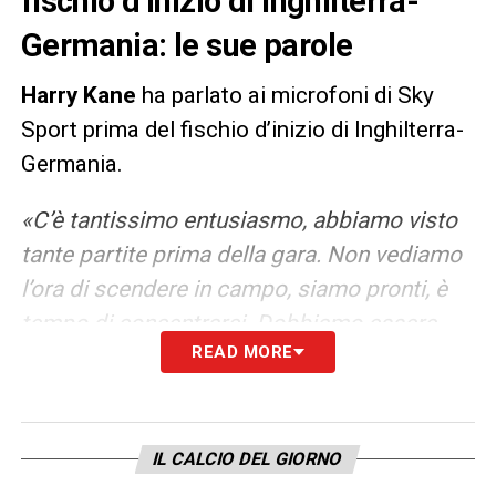
fischio d’inizio di Inghilterra-
Germania: le sue parole
Harry Kane
ha parlato ai microfoni di Sky
Sport prima del fischio d’inizio di Inghilterra-
Germania.
«C’è tantissimo entusiasmo, abbiamo visto
tante partite prima della gara. Non vediamo
l’ora di scendere in campo, siamo pronti, è
tempo di concentrarci. Dobbiamo essere
READ MORE
perfetti sotto tutti i punti di vista, da quello
offensivo e difensivo. Sarà una battaglia, è
una partita a eliminazione ed entrambe le
squadre vogliono vincere. Dobbiamo avere
IL CALCIO DEL GIORNO
pazienza e sfruttare le opportunità. Fare gol